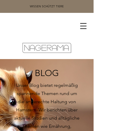
WISSEN SCHÜTZT TIERE
BLOG
Unser Blog bietet regelmäßig
spannende Themen rund um
die artgerechte Haltung von
Hamstern. Wir berichten über
aktuelle Studien und alltägliche
Themen wie Ernährung,