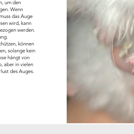
n, um den
ngen. Wenn
, muss das Auge
sen wird, kann
gezogen werden.
ung.
chützen, können
en, solange kein
nose hängt von
 aber in vielen
lust des Auges.