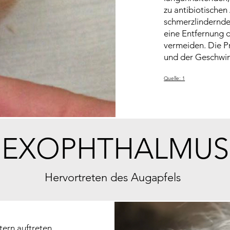
zu antibiotische
schmerzlindernde
eine Entfernung 
vermeiden. Die P
und der Geschwin
Quelle: 1
EXOPHTHALMUS
Hervortreten des Augapfels
tern auftreten