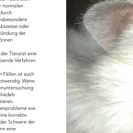
er normalen
 durch
insbesondere
Abszesse oder
zündung der
können
der Tierarzt eine
ebende Verfahren
 Fällen ist auch
notwendig. Wenn
lenuntersuchung
chädels
zieren.
ugenprobleme wie
ine korrekte
 der Schwere der
ann eine