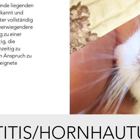
runde liegenden
erkannt und
er vollständig
hwerwiegendere
 zu einer
ig, die
zeitig zu
in Anspruch zu
eignete
TITIS/HORNHAUT