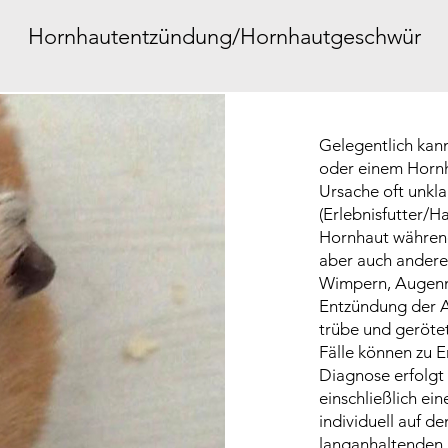
Hornhautentzündung/Hornhautgeschwür
Gelegentlich kan
oder einem Horn
Ursache oft unkla
(Erlebnisfutter/H
Hornhaut während
aber auch andere
Wimpern, Augenm
Entzündung der 
trübe und geröte
Fälle können zu 
Diagnose erfolgt
einschließlich ei
individuell auf d
langanhaltenden,