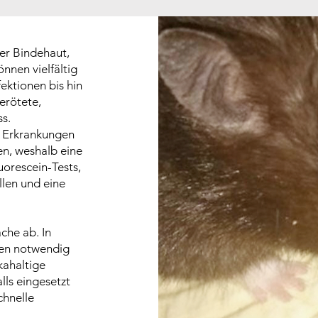
der Bindehaut,
önnen vielfältig
fektionen bis hin
erötete,
s.
n Erkrankungen
en, weshalb eine
uorescein-Tests,
llen und eine
che ab. In
sen notwendig
kahaltige
ls eingesetzt
chnelle