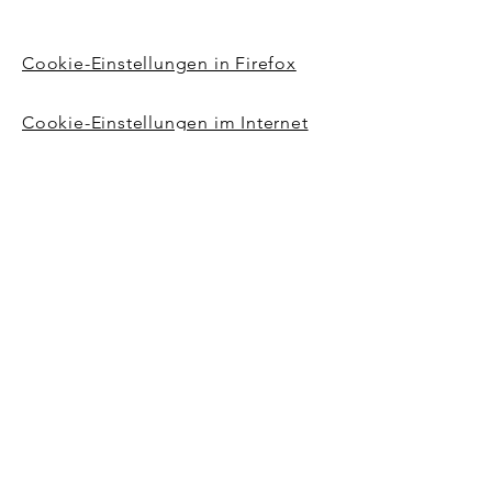
Cookie-Einstellungen in Firefox
Cookie-Einstellungen im Internet
Explorer
Cookie-Einstellungen in Google
Chrome
Cookie-Einstellungen in Safari (OS
X)
Cookie-Einstellungen in Safari
(iOS)
Cookie-Einstellungen in Android